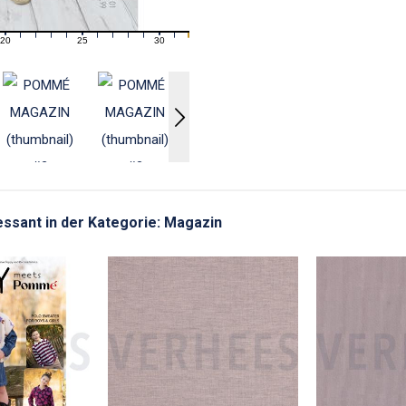
20
25
30
21
22
23
24
26
27
28
29
31
ressant in der Kategorie: Magazin