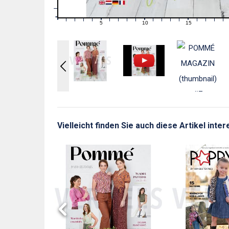
1
0
0
5
10
15
1
2
3
4
6
7
8
9
11
12
13
14
16
17
18
19
Vielleicht finden Sie auch diese Artikel inte
Y