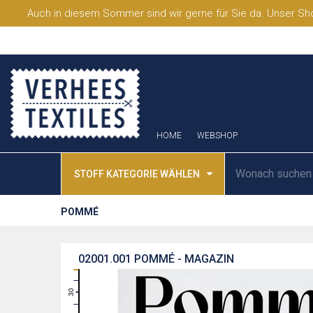
Auch in diesem Sommer sind wir gerne für Sie da. Unser Sho
HOME
WEBSHOP
STOFF KATEGORIE WÄHLEN
POMMÉ
02001.001
POMMÉ - MAGAZIN
31
30
29