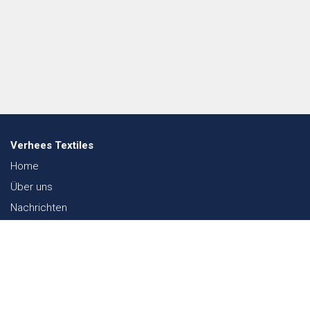
Verhees Textiles
Home
Über uns
Nachrichten
Lookbook
Textil und Nachhaltigkeit
Messen
Kontakt