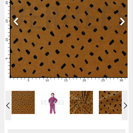
21
20
19
18
17
16
15
14
13
12
11
10
9
8
7
6
5
4
3
2
1
0
5
10
15
20
25
30
0
1
2
3
4
6
7
8
9
11
12
13
14
16
17
18
19
21
22
23
24
26
27
28
29
31