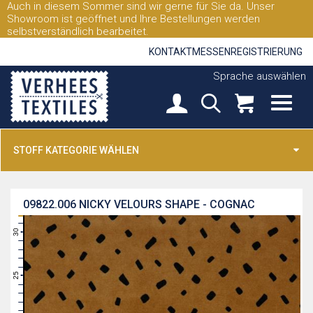
Auch in diesem Sommer sind wir gerne für Sie da. Unser
Showroom ist geöffnet und Ihre Bestellungen werden
selbstverständlich bearbeitet.
KONTAKT
MESSEN
REGISTRIERUNG
Sprache auswählen
STOFF KATEGORIE WÄHLEN
09822.006
NICKY VELOURS SHAPE - COGNAC
31
30
29
28
27
26
25
24
23
22