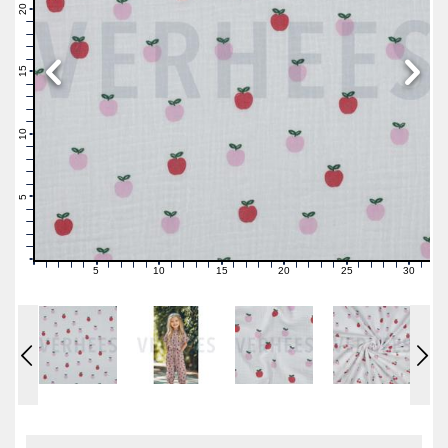
21
20
19
18
17
16
15
14
13
12
11
10
9
8
7
6
5
4
3
2
1
0
5
10
15
20
25
30
0
1
2
3
4
6
7
8
9
11
12
13
14
16
17
18
19
21
22
23
24
26
27
28
29
31