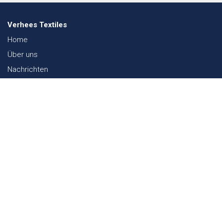
Verhees Textiles
Home
Über uns
Nachrichten
Lookbook
Textil und Nachhaltigkeit
Messen
Kontakt
Webshop
FAQ
Sitemap
Kontakt
Paalgravenlaan 10