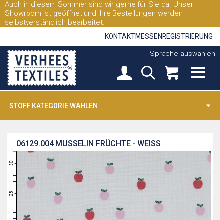
Auch in diesem Sommer sind wir gerne für Sie da. Unser
Showroom ist geöffnet und Ihre Bestellungen werden
selbstverständlich bearbeitet.
KONTAKT
MESSEN
REGISTRIERUNG
Sprache auswählen
STOFF KATEGORIE WÄHLEN
06129.004
MUSSELIN FRÜCHTE - WEISS
31
30
29
28
27
26
25
24
23
22