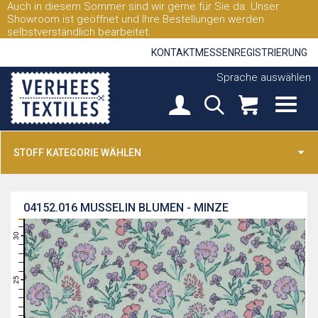
Auch in diesem Sommer sind wir gerne für Sie da. Unser
Showroom ist geöffnet und Ihre Bestellungen werden
selbstverständlich bearbeitet.
KONTAKT
MESSEN
REGISTRIERUNG
Sprache auswählen
STOFF KATEGORIE WÄHLEN
04152.016
MUSSELIN BLUMEN - MINZE
31
30
29
28
27
26
25
24
23
22