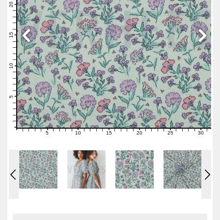
21
20
19
18
17
16
15
14
13
12
11
10
9
8
7
6
5
4
3
2
1
0
5
10
15
20
25
30
0
1
2
3
4
6
7
8
9
11
12
13
14
16
17
18
19
21
22
23
24
26
27
28
29
31