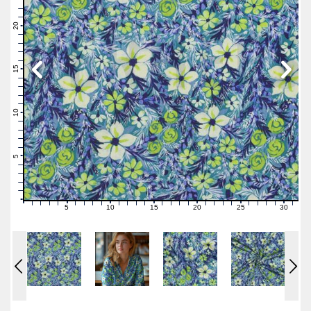
23
22
21
20
19
18
17
16
15
14
13
12
11
10
9
8
7
6
5
4
3
2
1
0
5
10
15
20
25
30
0
1
2
3
4
6
7
8
9
11
12
13
14
16
17
18
19
21
22
23
24
26
27
28
29
31