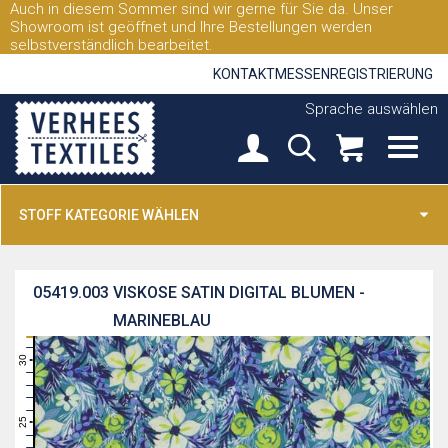
Auch in diesem Sommer sind wir gerne für Sie da. Unser
Showroom ist geöffnet und Ihre Bestellungen werden
selbstverständlich bearbeitet.
KONTAKT
MESSEN
REGISTRIERUNG
Sprache auswählen
STOFF KATEGORIE WÄHLEN
05419.003
VISKOSE SATIN DIGITAL BLUMEN -
MARINEBLAU
31
30
29
28
27
26
25
24