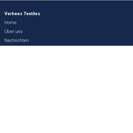
Verhees Textiles
Home
Über uns
Nachrichten
Lookbook
Textil und Nachhaltigkeit
Messen
Kontakt
Webshop
FAQ
Sitemap
Kontakt
Paalgravenlaan 10