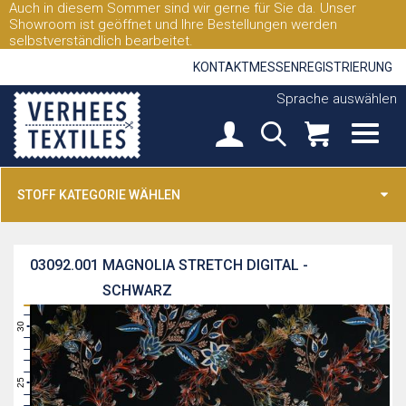
Auch in diesem Sommer sind wir gerne für Sie da. Unser
Showroom ist geöffnet und Ihre Bestellungen werden
selbstverständlich bearbeitet.
KONTAKT
MESSEN
REGISTRIERUNG
Sprache auswählen
STOFF KATEGORIE WÄHLEN
03092.001
MAGNOLIA STRETCH DIGITAL -
SCHWARZ
31
30
29
28
27
26
25
24