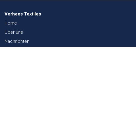
Verhees Textiles
Home
Über uns
Nachrichten
Lookbook
Textil und Nachhaltigkeit
Messen
Kontakt
Webshop
FAQ
Sitemap
Kontakt
Paalgravenlaan 10