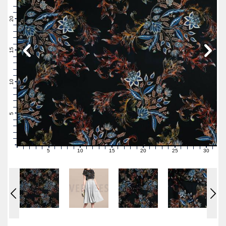
23
22
21
20
19
18
17
16
15
14
13
12
11
10
9
8
7
6
5
4
3
2
1
0
5
10
15
20
25
30
0
1
2
3
4
6
7
8
9
11
12
13
14
16
17
18
19
21
22
23
24
26
27
28
29
31