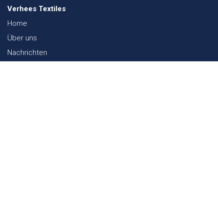
Verhees Textiles
Home
Über uns
Nachrichten
Lookbook
Textil und Nachhaltigkeit
Messen
Kontakt
Webshop
FAQ
Sitemap
Kontakt
Paalgravenlaan 10
5342 LR
Oss