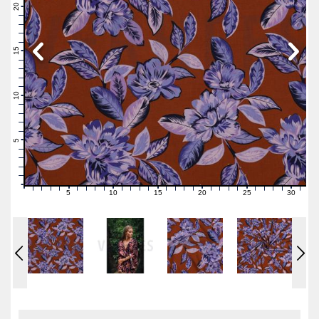
21
20
19
18
17
16
15
14
13
12
11
10
9
8
7
6
5
4
3
2
1
0
5
10
15
20
25
30
0
1
2
3
4
6
7
8
9
11
12
13
14
16
17
18
19
21
22
23
24
26
27
28
29
31