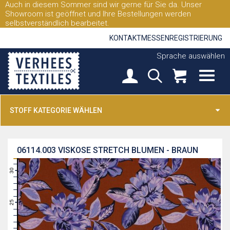
Auch in diesem Sommer sind wir gerne für Sie da. Unser
Showroom ist geöffnet und Ihre Bestellungen werden
selbstverständlich bearbeitet.
KONTAKT
MESSEN
REGISTRIERUNG
Sprache auswählen
STOFF KATEGORIE WÄHLEN
06114.003
VISKOSE STRETCH BLUMEN - BRAUN
31
30
29
28
27
26
25
24
23
22