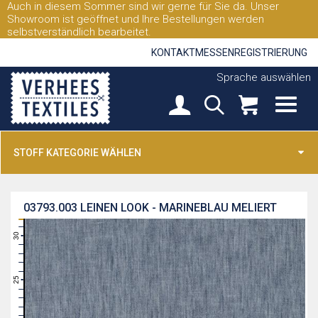
Auch in diesem Sommer sind wir gerne für Sie da. Unser
Showroom ist geöffnet und Ihre Bestellungen werden
selbstverständlich bearbeitet.
KONTAKT
MESSEN
REGISTRIERUNG
Sprache auswählen
STOFF KATEGORIE WÄHLEN
03793.003
LEINEN LOOK - MARINEBLAU MELIERT
31
30
29
28
27
26
25
24
23
22