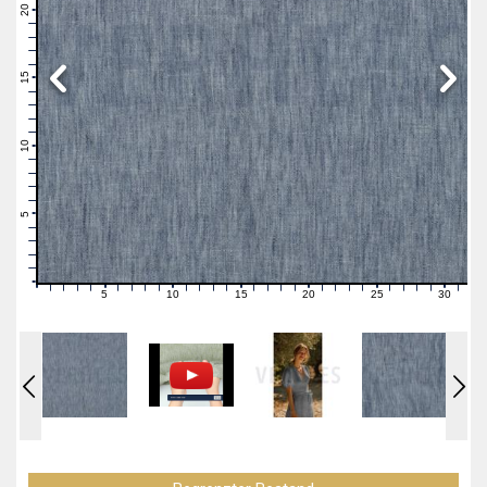
21
20
19
18
17
16
15
14
13
12
11
10
9
8
7
6
5
4
3
2
1
0
5
10
15
20
25
30
0
1
2
3
4
6
7
8
9
11
12
13
14
16
17
18
19
21
22
23
24
26
27
28
29
31