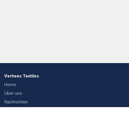
Verhees Textiles
Home
Über uns
Nachrichten
Lookbook
Textil und Nachhaltigkeit
Messen