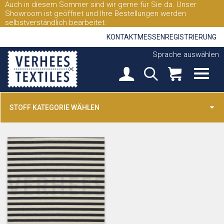
Auch in diesem Sommer sind wir gerne für Sie da. Unser
Showroom ist geöffnet und Ihre Bestellungen werden
selbstverständlich bearbeitet.
KONTAKT
MESSEN
REGISTRIERUNG
Sprache auswählen
STOFF KATEGORIE WÄHLEN