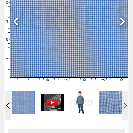
21
20
19
18
17
16
15
14
13
12
11
10
9
8
7
6
5
4
3
2
1
0
5
10
15
20
25
30
0
1
2
3
4
6
7
8
9
11
12
13
14
16
17
18
19
21
22
23
24
26
27
28
29
31