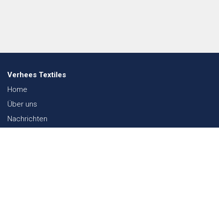
Verhees Textiles
Home
Über uns
Nachrichten
Lookbook
Textil und Nachhaltigkeit
Messen
Kontakt
Webshop
FAQ