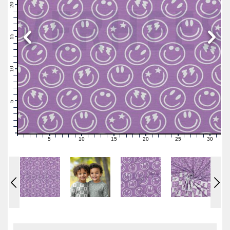
21
20
19
18
17
16
15
14
13
12
11
10
9
8
7
6
5
4
3
2
1
0
5
10
15
20
25
30
0
1
2
3
4
6
7
8
9
11
12
13
14
16
17
18
19
21
22
23
24
26
27
28
29
31