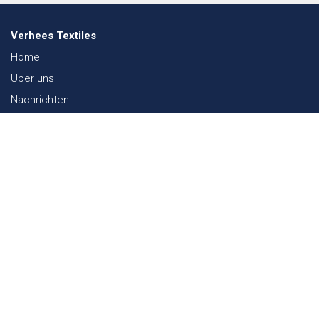
Verhees Textiles
Home
Über uns
Nachrichten
Lookbook
Textil und Nachhaltigkeit
Messen
Kontakt
Webshop
FAQ
Sitemap
Kontakt
Paalgravenlaan 10