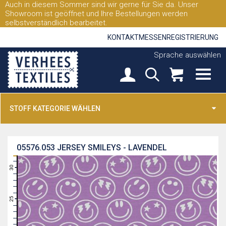
Auch in diesem Sommer sind wir gerne für Sie da. Unser
Showroom ist geöffnet und Ihre Bestellungen werden
selbstverständlich bearbeitet.
KONTAKT
MESSEN
REGISTRIERUNG
Sprache auswählen
STOFF KATEGORIE WÄHLEN
05576.053
JERSEY SMILEYS - LAVENDEL
31
30
29
28
27
26
25
24
23
22