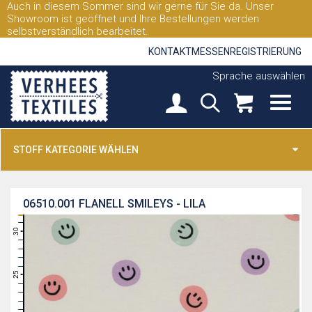
Auch in diesem Sommer sind wir gerne für Sie da. Unser
Showroom ist geöffnet und Ihre Bestellungen werden
selbstverständlich bearbeitet.
KONTAKT
MESSEN
REGISTRIERUNG
Sprache auswählen
STOFF KATEGORIE WÄHLEN
06510.001
FLANELL SMILEYS - LILA
31
30
29
28
27
26
25
24
23
22