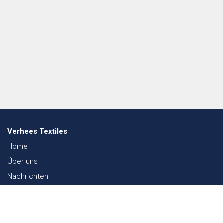
Verhees Textiles
Home
Über uns
Nachrichten
Lookbook
Textil und Nachhaltigkeit
Messen