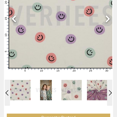
21
20
19
18
17
16
15
14
13
12
11
10
9
8
7
6
5
4
3
2
1
0
5
10
15
20
25
30
0
1
2
3
4
6
7
8
9
11
12
13
14
16
17
18
19
21
22
23
24
26
27
28
29
31