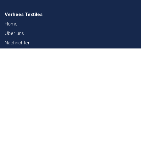
Verhees Textiles
Home
Über uns
Nachrichten
Lookbook
Textil und Nachhaltigkeit
Messen
Kontakt
Webshop
FAQ
Sitemap
Kontakt
Paalgravenlaan 10