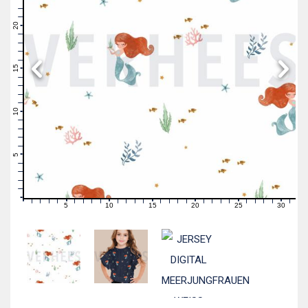
23
22
21
20
19
18
17
16
15
14
13
12
11
10
9
8
7
6
5
4
3
2
1
0
5
10
15
20
25
30
0
1
2
3
4
6
7
8
9
11
12
13
14
16
17
18
19
21
22
23
24
26
27
28
29
31