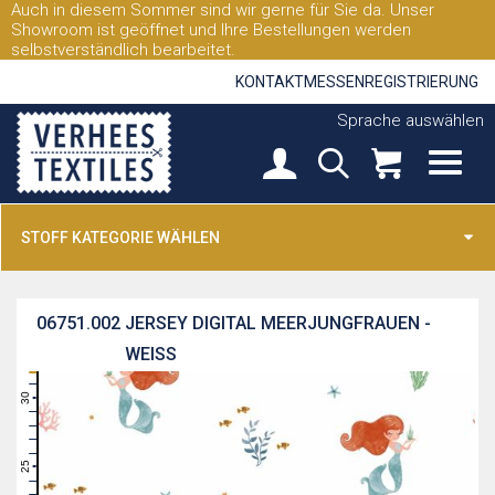
Auch in diesem Sommer sind wir gerne für Sie da. Unser
Showroom ist geöffnet und Ihre Bestellungen werden
selbstverständlich bearbeitet.
KONTAKT
MESSEN
REGISTRIERUNG
Sprache auswählen
STOFF KATEGORIE WÄHLEN
06751.002
JERSEY DIGITAL MEERJUNGFRAUEN -
WEISS
31
30
29
28
27
26
25
24