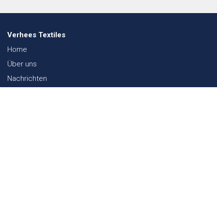
Verhees Textiles
Home
Über uns
Nachrichten
Lookbook
Textil und Nachhaltigkeit
Messen
Kontakt
Webshop
FAQ
Sitemap
Kontakt