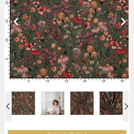
21
20
19
18
17
16
15
14
13
12
11
10
9
8
7
6
5
4
3
2
1
0
5
10
15
20
25
30
0
1
2
3
4
6
7
8
9
11
12
13
14
16
17
18
19
21
22
23
24
26
27
28
29
31