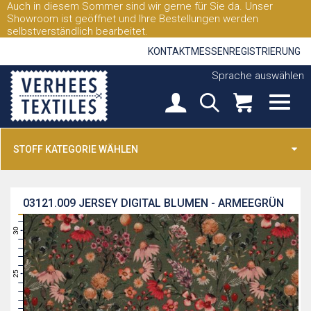
Auch in diesem Sommer sind wir gerne für Sie da. Unser
Showroom ist geöffnet und Ihre Bestellungen werden
selbstverständlich bearbeitet.
KONTAKT
MESSEN
REGISTRIERUNG
Sprache auswählen
STOFF KATEGORIE WÄHLEN
03121.009
JERSEY DIGITAL BLUMEN - ARMEEGRÜN
31
30
29
28
27
26
25
24
23
22