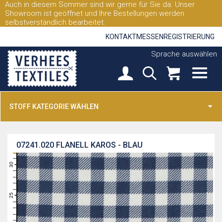
Auch in diesem Sommer sind wir gerne für Sie da. Unser
Showroom ist geöffnet und Ihre Bestellungen werden
selbstverständlich bearbeitet.
KONTAKT
MESSEN
REGISTRIERUNG
Sprache auswählen
STOFF KATEGORIE WÄHLEN
07241.020
FLANELL KAROS - BLAU
31
30
29
28
27
26
25
24
23
22