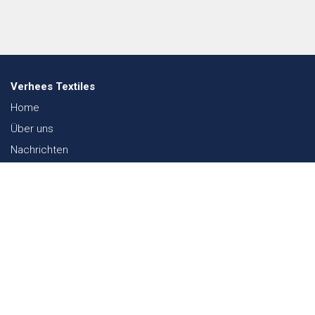
Verhees Textiles
Home
Über uns
Nachrichten
Lookbook
Textil und Nachhaltigkeit
Messen
Kontakt
Webshop
FAQ
Sitemap