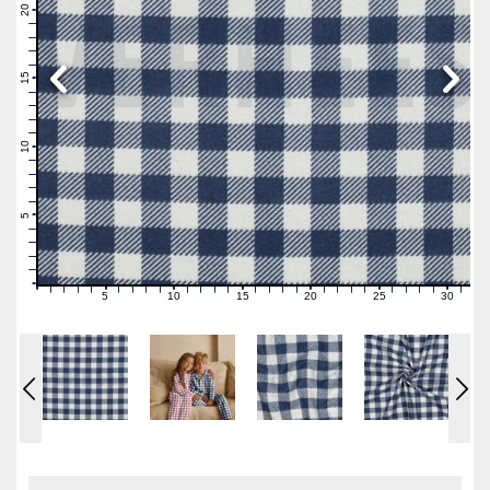
21
20
19
18
17
16
15
14
13
12
11
10
9
8
7
6
5
4
3
2
1
0
5
10
15
20
25
30
0
1
2
3
4
6
7
8
9
11
12
13
14
16
17
18
19
21
22
23
24
26
27
28
29
31