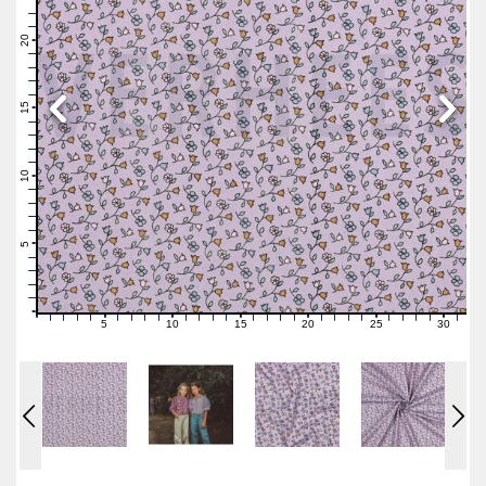
23
22
21
20
19
18
17
16
15
14
13
12
11
10
9
8
7
6
5
4
3
2
1
0
5
10
15
20
25
30
0
1
2
3
4
6
7
8
9
11
12
13
14
16
17
18
19
21
22
23
24
26
27
28
29
31