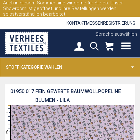
Auch in diesem Sommer sind wir gerne für Sie da. Unser
Showroom ist geöffnet und Ihre Bestellungen werden
selbstverständlich bearbeitet.
KONTAKT
MESSEN
REGISTRIERUNG
Sprache auswählen
STOFF KATEGORIE WÄHLEN
01950.017
FEIN GEWEBTE BAUMWOLLPOPELINE
BLUMEN - LILA
31
30
29
28
27
26
25
24