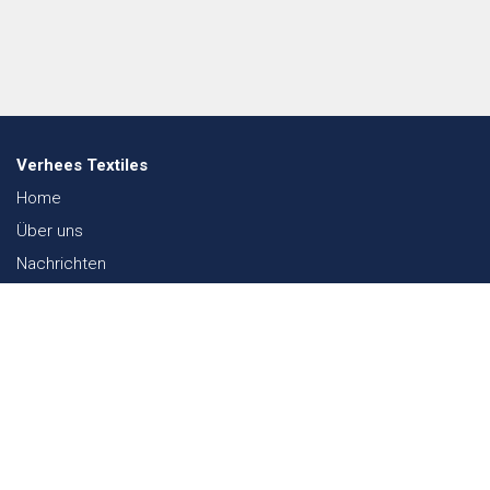
Verhees Textiles
Home
Über uns
Nachrichten
Lookbook
Textil und Nachhaltigkeit
Messen
Kontakt
Webshop
FAQ