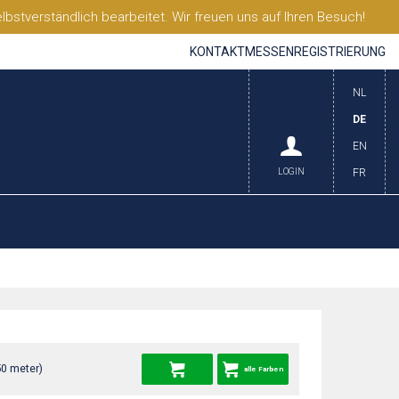
stverständlich bearbeitet. Wir freuen uns auf Ihren Besuch!
KONTAKT
MESSEN
REGISTRIERUNG
NL
DE
EN
LOGIN
FR
50 meter)
alle Farben