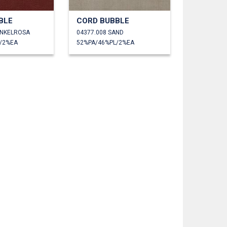
BLE
CORD BUBBLE
UNKELROSA
04377.008 SAND
/2%EA
52%PA/46%PL/2%EA