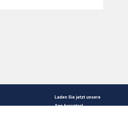
Laden Sie jetzt unsere
App herunter!
1 412 647 347
es@verheestextiles.com