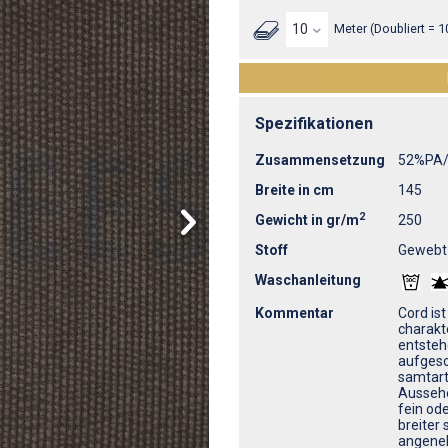
Meter (Doubliert = 1
Spezifikationen
Zusammensetzung
52%PA
Breite in cm
145
2
Gewicht in gr/m
250
Stoff
Gewebt
Waschanleitung
Kommentar
Cord ist
charakt
entsteh
aufgesc
samtart
Aussehe
fein ode
breiter 
angeneh