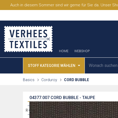
Auch in diesem Sommer sind wir gerne für Sie da. Unser Sho
HOME
WEBSHOP
STOFF KATEGORIE WÄHLEN
Basics
Corduroy
CORD BUBBLE
04377.007
CORD BUBBLE - TAUPE
31
30
29