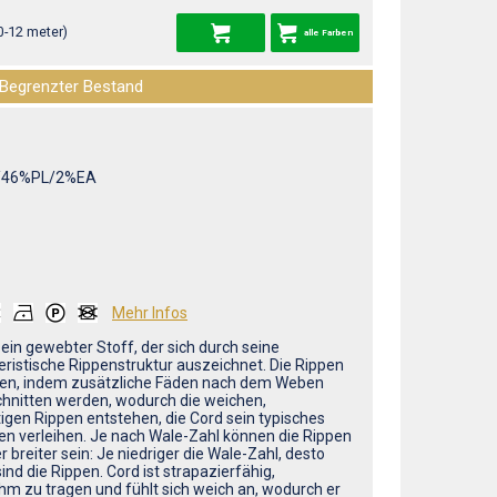
0-12 meter)
alle Farben
Begrenzter Bestand
/46%PL/2%EA
Mehr Infos
 ein gewebter Stoff, der sich durch seine
eristische Rippenstruktur auszeichnet. Die Rippen
en, indem zusätzliche Fäden nach dem Weben
hnitten werden, wodurch die weichen,
igen Rippen entstehen, die Cord sein typisches
n verleihen. Je nach Wale-Zahl können die Rippen
r breiter sein: Je niedriger die Wale-Zahl, desto
sind die Rippen. Cord ist strapazierfähig,
m zu tragen und fühlt sich weich an, wodurch er