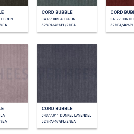
LE
CORD BUBBLE
CORD BUB
MEEGRÜN
04377.005 ALTGRÜN
04377.006 D
2%EA
52%PA/46%PL/2%EA
52%PA/46%PL
LE
CORD BUBBLE
ILA
04377.011 DUNKEL LAVENDEL
2%EA
52%PA/46%PL/2%EA