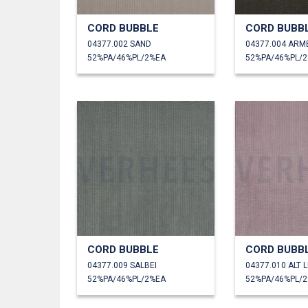
CORD BUBBLE
CORD BUBB
04377.002 SAND
04377.004 AR
52%PA/46%PL/2%EA
52%PA/46%PL/
CORD BUBBLE
CORD BUBB
04377.009 SALBEI
04377.010 ALT L
52%PA/46%PL/2%EA
52%PA/46%PL/