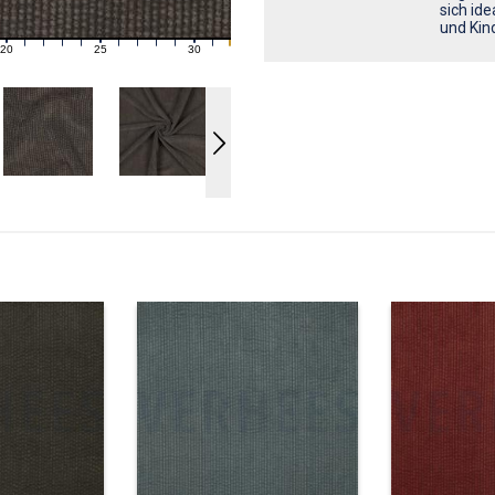
sich id
und Kin
20
25
30
21
22
23
24
26
27
28
29
31