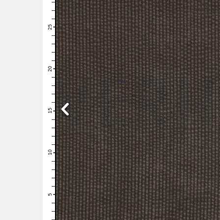
28
27
26
25
24
23
22
21
20
19
18
17
16
15
14
13
12
11
10
9
8
7
6
5
4
3
2