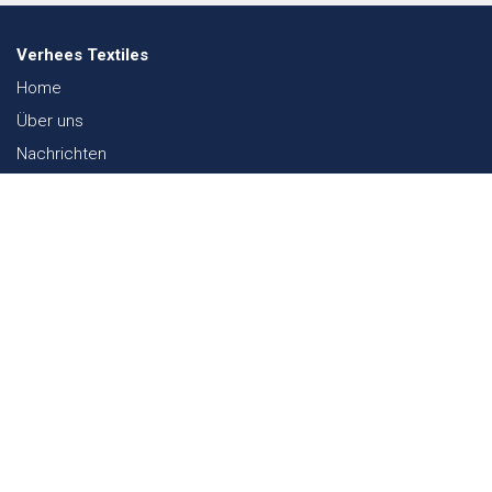
Verhees Textiles
Home
Über uns
Nachrichten
Lookbook
Textil und Nachhaltigkeit
Messen
Kontakt
Webshop
FAQ
Sitemap
Kontakt
Paalgravenlaan 10