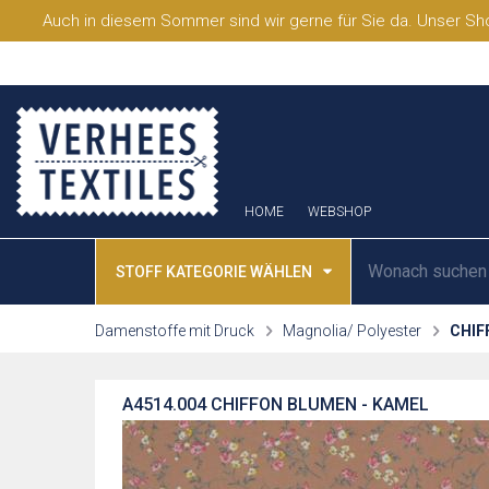
Auch in diesem Sommer sind wir gerne für Sie da. Unser Sho
HOME
WEBSHOP
STOFF KATEGORIE WÄHLEN
Damenstoffe mit Druck
Magnolia/ Polyester
CHIF
A4514.004
CHIFFON BLUMEN - KAMEL