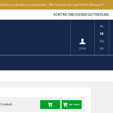
stverständlich bearbeitet. Wir freuen uns auf Ihren Besuch!
KONTAKT
MESSEN
REGISTRIERUNG
NL
DE
EN
LOGIN
FR
65 meter)
alle Farben