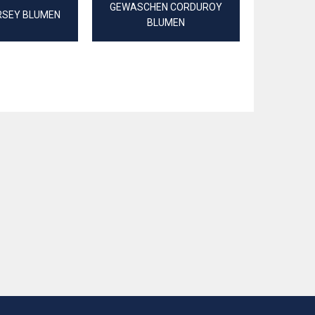
GEWASCHEN CORDUROY
RSEY BLUMEN
JERS
BLUMEN