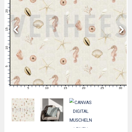
23
22
21
20
19
18
17
16
15
14
13
12
11
10
9
8
7
6
5
4
3
2
1
0
5
10
15
20
25
30
0
1
2
3
4
6
7
8
9
11
12
13
14
16
17
18
19
21
22
23
24
26
27
28
29
31