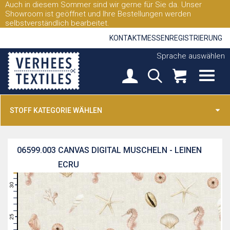
Auch in diesem Sommer sind wir gerne für Sie da. Unser
Showroom ist geöffnet und Ihre Bestellungen werden
selbstverständlich bearbeitet.
KONTAKT
MESSEN
REGISTRIERUNG
Sprache auswählen
STOFF KATEGORIE WÄHLEN
06599.003
CANVAS DIGITAL MUSCHELN - LEINEN
ECRU
31
30
29
28
27
26
25
24