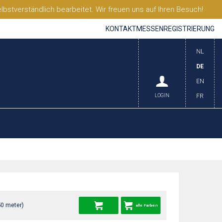
stverständlich bearbeitet. Wir freuen uns auf Ihren Besuch!
KONTAKT
MESSEN
REGISTRIERUNG
NL
DE
EN
LOGIN
FR
50 meter)
alle Farben