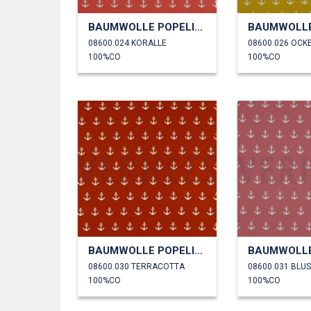
BAUMWOLLE POPELINE ANKER
08600.024 KORALLE
08600.026 OCK
100%CO
100%CO
BAUMWOLLE POPELINE ANKER
08600.030 TERRACOTTA
08600.031 BLU
100%CO
100%CO