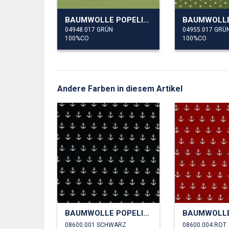
BAUMWOLLE POPELINE KLEINE PUNKTE
04948.017 GRÜN
04955.017 GRÜ
100%CO
100%CO
Andere Farben in diesem Artikel
BAUMWOLLE POPELINE ANKER
08600.001 SCHWARZ
08600.004 ROT