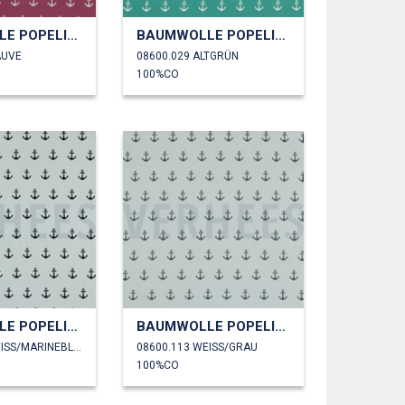
BAUMWOLLE POPELINE ANKER
BAUMWOLLE POPELINE ANKER
AUVE
08600.029 ALTGRÜN
100%CO
BAUMWOLLE POPELINE ANKER
BAUMWOLLE POPELINE ANKER
08600.102 WEISS/MARINEBLAU
08600.113 WEISS/GRAU
100%CO