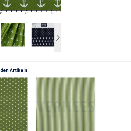
20
25
30
21
22
23
24
26
27
28
29
31
den Artikeln