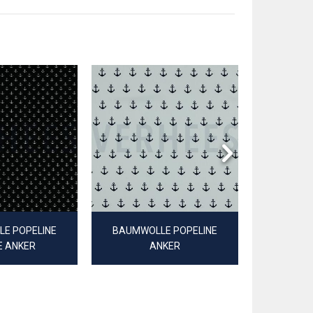
E POPELINE
BAUMWOLLE POPELINE
BAUMWO
E ANKER
ANKER