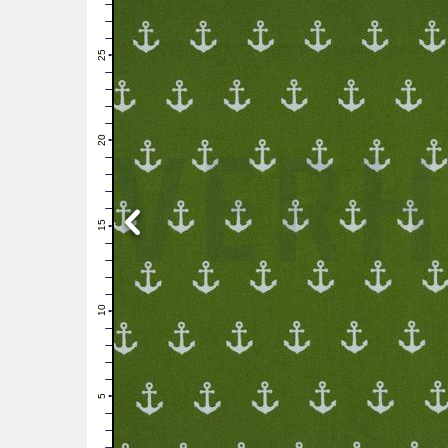
28
27
26
25
24
23
22
21
20
19
18
17
16
15
14
13
12
11
10
9
8
7
6
5
4
3
2