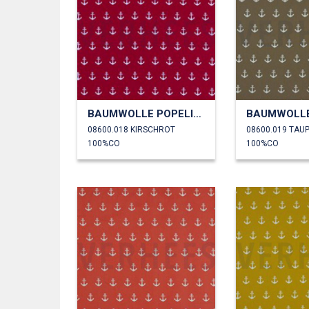
BAUMWOLLE POPELINE ANKER
08600.018 KIRSCHROT
08600.019 TAU
100%CO
100%CO