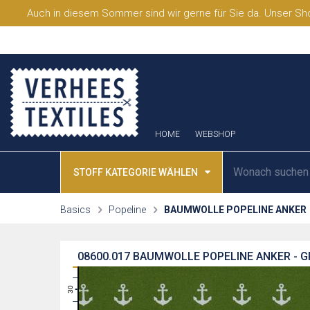
Auch in diesem Sommer sind wir gerne für Sie da. Unser Sho
HOME
WEBSHOP
STOFF KATEGORIE WÄHLEN
Basics
Popeline
BAUMWOLLE POPELINE ANKER
08600.017
BAUMWOLLE POPELINE ANKER - 
31
30
29