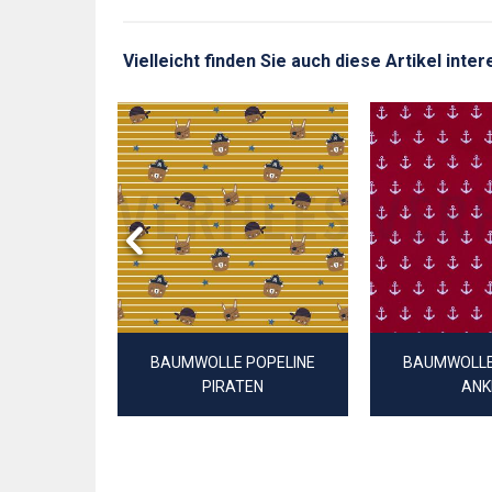
Vielleicht finden Sie auch diese Artikel int
 DIGITAL
LN
BAUMWOLLE POPELINE
BAUMWOLLE
PIRATEN
ANK