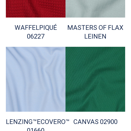
WAFFELPIQUÉ
MASTERS OF FLAX
06227
LEINEN
LENZING™ECOVERO™
CANVAS 02900
01660