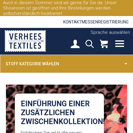
Auch in diesem Sommer sind wir gerne für Sie da. Unser
Showroom ist geöffnet und Ihre Bestellungen werden
selbstverständlich bearbeitet.
KONTAKT
MESSEN
REGISTRIERUNG
Sprache auswählen
STOFF KATEGORIE WÄHLEN
EINFÜHRUNG EINER
ZUSÄTZLICHEN
ZWISCHENKOLLEKTION!
Entdecken Sie jetzt alle neuen