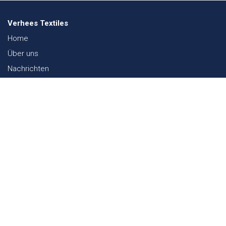
Verhees Textiles
Home
Über uns
Nachrichten
Lookbook
Textil und Nachhaltigkeit
Messen
Kontakt
Webshop
FAQ
Sitemap
Kontakt
Paalgravenlaan 10