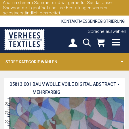
Auch in diesem Sommer sind wir gerne für Sie da. Unser
Showroom ist geöffnet und Ihre Bestellungen werden
selbstverständlich bearbeitet.
KONTAKT
MESSEN
REGISTRIERUNG
Sprache auswählen
STOFF KATEGORIE WÄHLEN
05813.001
BAUMWOLLE VOILE DIGITAL ABSTRACT -
MEHRFARBIG
63
62
61
60
59
58
57
56
55
54
53
52
51
50
49
48