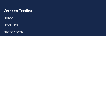
Verhees Textiles
Home
Über uns
Nachrichten
Lookbook
Textil und Nachhaltigkeit
Messen
Kontakt
Webshop
FAQ
Sitemap
Kontakt
Paalgravenlaan 10