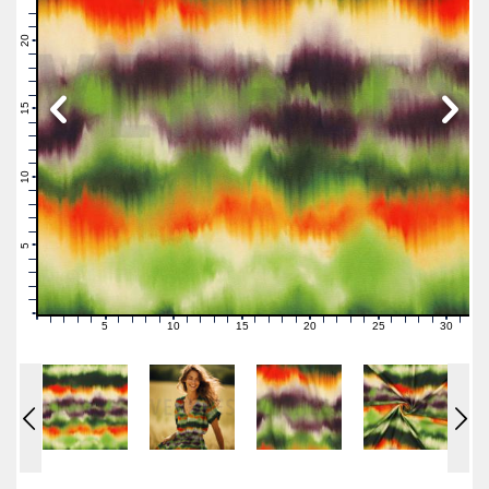
23
22
21
20
19
18
17
16
15
14
13
12
11
10
9
8
7
6
5
4
3
2
1
0
5
10
15
20
25
30
0
1
2
3
4
6
7
8
9
11
12
13
14
16
17
18
19
21
22
23
24
26
27
28
29
31