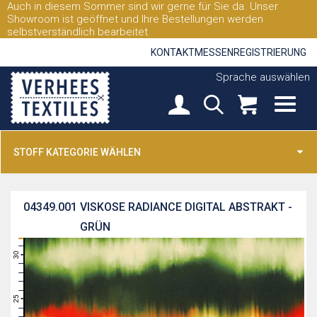
Auch in diesem Sommer sind wir gerne für Sie da. Unser
Showroom ist geöffnet und Ihre Bestellungen werden
selbstverständlich bearbeitet.
KONTAKT
MESSEN
REGISTRIERUNG
Sprache auswählen
STOFF KATEGORIE WÄHLEN
04349.001
VISKOSE RADIANCE DIGITAL ABSTRAKT -
GRÜN
31
30
29
28
27
26
25
24