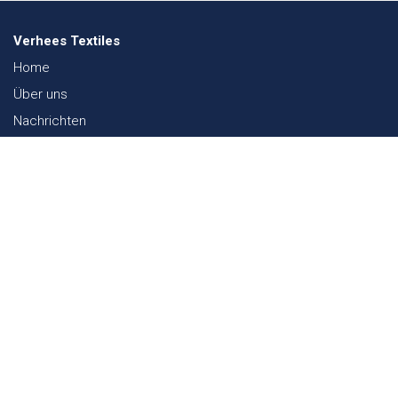
Verhees Textiles
Home
Über uns
Nachrichten
Lookbook
Textil und Nachhaltigkeit
Messen
Kontakt
Webshop
FAQ
Sitemap
Kontakt
Paalgravenlaan 10