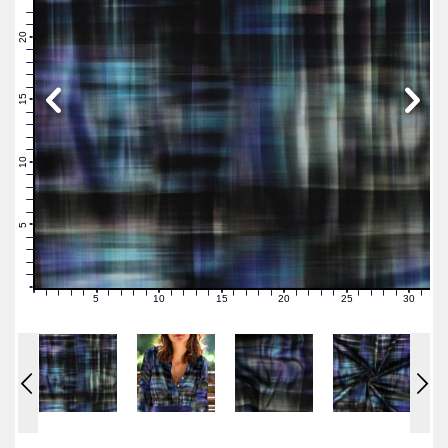
23
22
21
20
19
18
17
16
15
14
13
12
11
10
9
8
7
6
5
4
3
2
1
0
5
10
15
20
25
30
0
1
2
3
4
6
7
8
9
11
12
13
14
16
17
18
19
21
22
23
24
26
27
28
29
31