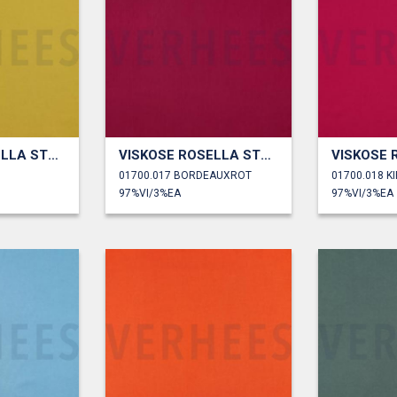
VISKOSE ROSELLA STRETCH
VISKOSE ROSELLA STRETCH
01700.017 BORDEAUXROT
01700.018 K
97%VI/3%EA
97%VI/3%EA