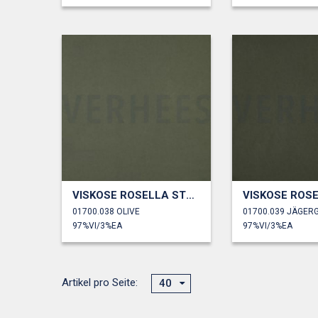
VISKOSE ROSELLA STRETCH
01700.038 OLIVE
01700.039 JÄGER
97%VI/3%EA
97%VI/3%EA
Artikel pro Seite:
40