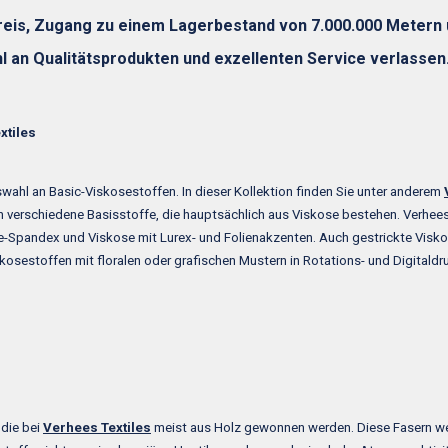
eis, Zugang zu einem Lagerbestand von 7.000.000 Metern u
l an Qualitätsprodukten und exzellenten Service verlassen
xtiles
swahl an Basic-Viskosestoffen. In dieser Kollektion finden Sie unter anderem
tion verschiedene Basisstoffe, die hauptsächlich aus Viskose bestehen. Verhe
-Spandex und Viskose mit Lurex- und Folienakzenten. Auch gestrickte Viskose
osestoffen mit floralen oder grafischen Mustern in Rotations- und Digitaldr
 die bei
Verhees Textiles
meist aus Holz gewonnen werden. Diese Fasern we