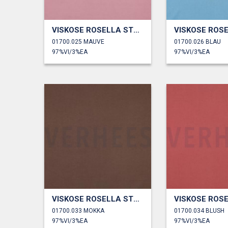
VISKOSE ROSELLA STRETCH
01700.025 MAUVE
01700.026 BLAU
97%VI/3%EA
97%VI/3%EA
VISKOSE ROSELLA STRETCH
01700.033 MOKKA
01700.034 BLUSH
97%VI/3%EA
97%VI/3%EA