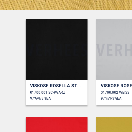
VISKOSE ROSELLA STRETCH
01700.001 SCHWARZ
01700.002 WEISS
97%VI/3%EA
97%VI/3%EA