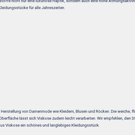
toffe nicht nur eine luxuriöse Haptik, sondern auch eine hohe Atmungsaktivit
Kleidungsstücke für alle Jahreszeiten.
die Herstellung von Damenmode wie Kleidern, Blusen und Röcken. Die weiche, f
 Oberfläche lässt sich Viskose zudem leicht verarbeiten. Wir empfehlen, den 
 aus Viskose ein schönes und langlebiges Kleidungsstück.