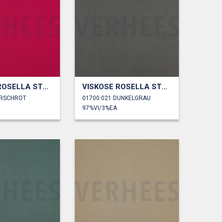
VISKOSE ROSELLA STRETCH
VISKOSE ROSELLA STRETCH
IRSCHROT
01700.021 DUNKELGRAU
97%VI/3%EA