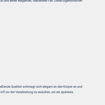
ät und einen eleganten, fließenden Fall. Diese Eigenschaften
ließende Qualität schmiegt sich elegant an den Körper an und
Stoff vor der Verarbeitung zu waschen, um ein späteres