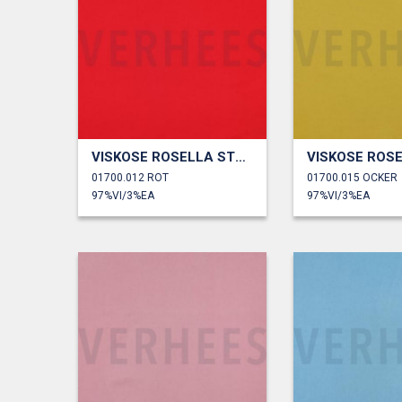
VISKOSE ROSELLA STRETCH
01700.012 ROT
01700.015 OCKER
97%VI/3%EA
97%VI/3%EA