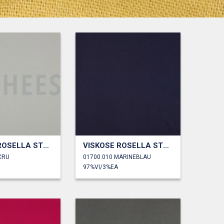
VISKOSE ROSELLA STRETCH
VISKOSE ROSELLA STRETCH
CRU
01700.010 MARINEBLAU
97%VI/3%EA