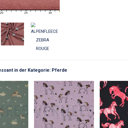
20
25
30
21
22
23
24
26
27
28
29
31
ressant in der Kategorie: Pferde