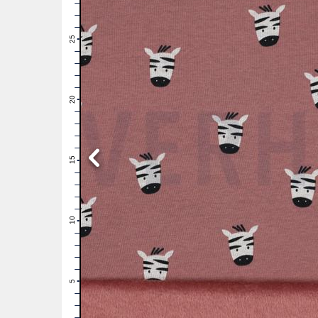
28
27
26
25
24
23
22
21
20
19
18
17
16
15
14
13
12
11
10
9
8
7
6
5
4
3
2