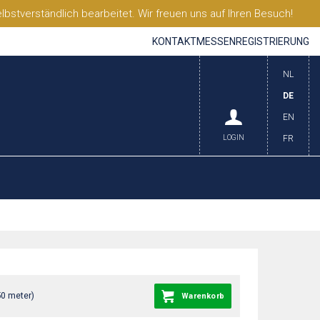
stverständlich bearbeitet. Wir freuen uns auf Ihren Besuch!
KONTAKT
MESSEN
REGISTRIERUNG
NL
DE
EN
LOGIN
FR
50 meter)
Warenkorb