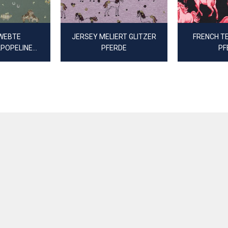
EWEBTE
JERSEY MELIERT GLITZER
FRENCH TE
POPELINE
PFERDE
PF
EBE PFERDE