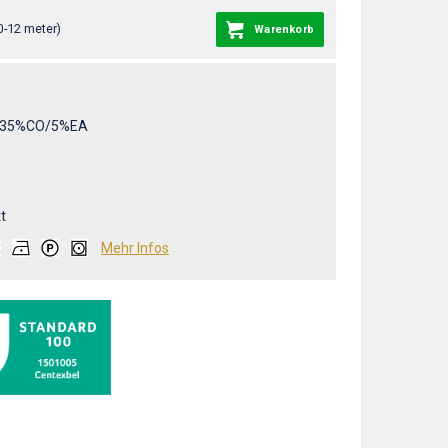
0-12 meter)
Warenkorb
/35%CO/5%EA
t
Mehr Infos