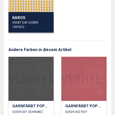
KAROS
03087.045 OCKER
100%CO
Andere Farben in diesem Artikel
GARNFÄRBT POPELINE
GARNFÄRBT POPELINE
02509.001 SCHWARZ
02509.002 ROT