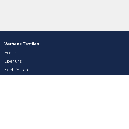
Verhees Textiles
Home
Über uns
Nachrichten
Lookbook
Textil und Nachhaltigkeit
Messen
Kontakt
Webshop
FAQ