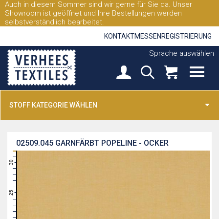
Auch in diesem Sommer sind wir gerne für Sie da. Unser
Showroom ist geöffnet und Ihre Bestellungen werden
selbstverständlich bearbeitet.
KONTAKT
MESSEN
REGISTRIERUNG
Sprache auswählen
STOFF KATEGORIE WÄHLEN
02509.045
GARNFÄRBT POPELINE - OCKER
31
30
29
28
27
26
25
24
23
22