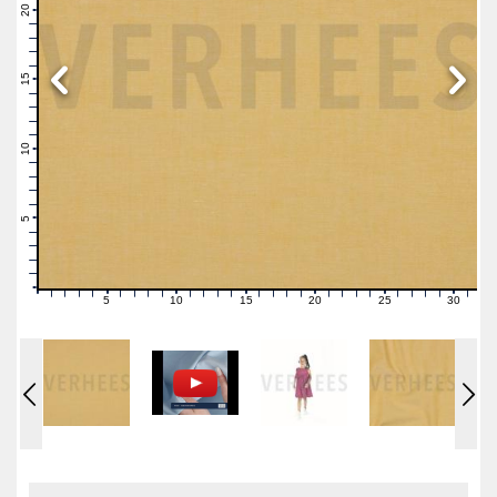
21
20
19
18
17
16
15
14
13
12
11
10
9
8
7
6
5
4
3
2
1
0
5
10
15
20
25
30
0
1
2
3
4
6
7
8
9
11
12
13
14
16
17
18
19
21
22
23
24
26
27
28
29
31