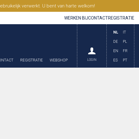
ruikelijk verwerkt. U bent van harte welkom!
WERKEN BIJ
CONTACT
REGISTRATIE
NL
IT
DE
PL
EN
FR
ONTACT
REGISTRATIE
WEBSHOP
LOGIN
ES
PT