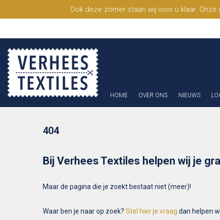
Ook deze zomer staan wij voor u klaar. Onze
HOME
OVER ONS
NIEUWS
LO
404
Bij Verhees Textiles helpen wij je gr
Maar de pagina die je zoekt bestaat niet (meer)!
Waar ben je naar op zoek?
Stel hier je vraag
dan helpen wij