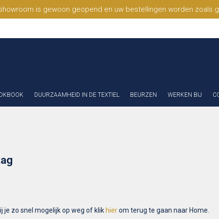
 showroom is gewoon geopend en uw bestellingen worden zoals geb
OKBOOK
DUURZAAMHEID IN DE TEXTIEL
BEURZEN
WERKEN BIJ
C
aag
 je zo snel mogelijk op weg of klik
hier
om terug te gaan naar Home.