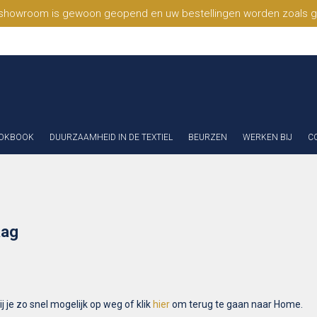
 showroom is gewoon geopend en uw bestellingen worden zoals geb
OKBOOK
DUURZAAMHEID IN DE TEXTIEL
BEURZEN
WERKEN BIJ
C
aag
 je zo snel mogelijk op weg of klik
hier
om terug te gaan naar Home.