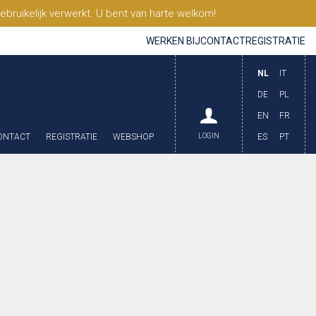
ruikelijk verwerkt. U bent van harte welkom!
WERKEN BIJ
CONTACT
REGISTRATIE
NL
IT
DE
PL
EN
FR
ONTACT
REGISTRATIE
WEBSHOP
LOGIN
ES
PT