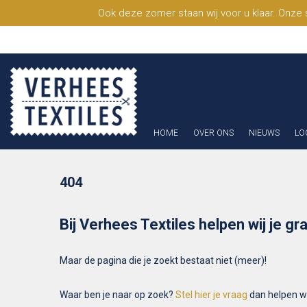
Ook deze zomer staan wij voor u klaar. Onze
HOME
OVER ONS
NIEUWS
LO
404
Bij Verhees Textiles helpen wij je gr
Maar de pagina die je zoekt bestaat niet (meer)!
Waar ben je naar op zoek?
Stel hier je vraag
dan helpen wij