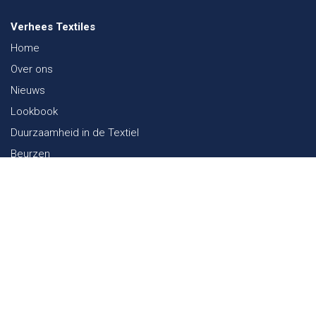
Verhees Textiles
Home
Over ons
Nieuws
Lookbook
Duurzaamheid in de Textiel
Beurzen
Werken bij
Contact
Webshop
FAQ
Sitemap
Contact
Paalgravenlaan 10