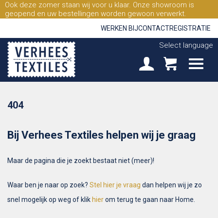
Ook deze zomer staan wij voor u klaar. Onze showroom is
geopend en uw bestellingen worden gewoon verwerkt.
WERKEN BIJ
CONTACT
REGISTRATIE
Select language
404
Bij Verhees Textiles helpen wij je graag
Maar de pagina die je zoekt bestaat niet (meer)!
Waar ben je naar op zoek?
Stel hier je vraag
dan helpen wij je zo
snel mogelijk op weg of klik
hier
om terug te gaan naar Home.