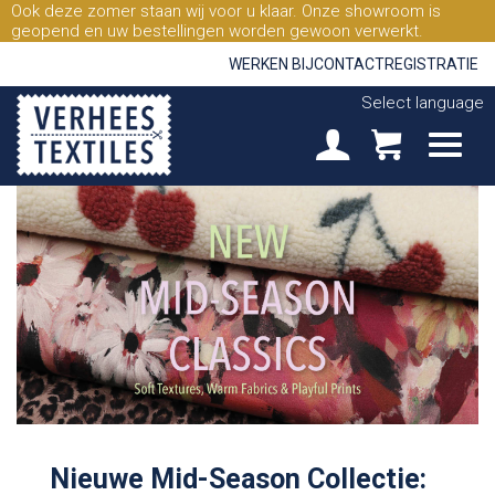
Ook deze zomer staan wij voor u klaar. Onze showroom is
geopend en uw bestellingen worden gewoon verwerkt.
WERKEN BIJ
CONTACT
REGISTRATIE
Select language
Nieuwe Mid-Season Collectie: