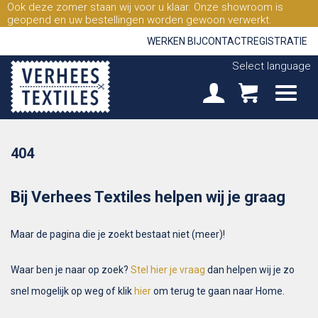
Ook deze zomer staan wij voor u klaar. Onze showroom is
geopend en uw bestellingen worden gewoon verwerkt.
WERKEN BIJ
CONTACT
REGISTRATIE
Select language
404
Bij Verhees Textiles helpen wij je graag
Maar de pagina die je zoekt bestaat niet (meer)!
Waar ben je naar op zoek?
Stel hier je vraag
dan helpen wij je zo
snel mogelijk op weg of klik
hier
om terug te gaan naar Home.