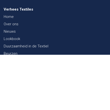
Verhees Textiles
Home
Over ons
Nieuws
Lookbook
Duurzaamheid in de Textiel
Beurzen
Werken bij
Contact
Webshop
FAQ
Sitemap
Contact
Paalgravenlaan 10