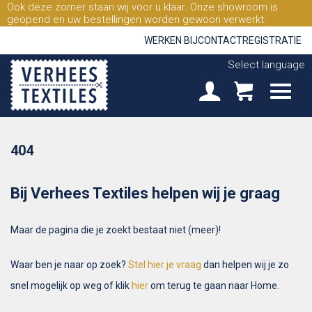
Ook deze zomer staan wij voor u klaar. Onze showroom is
geopend en uw bestellingen worden gewoon verwerkt.
WERKEN BIJ
CONTACT
REGISTRATIE
Select language
404
Bij Verhees Textiles helpen wij je graag
Maar de pagina die je zoekt bestaat niet (meer)!
Waar ben je naar op zoek?
Stel hier je vraag
dan helpen wij je zo
snel mogelijk op weg of klik
hier
om terug te gaan naar Home.