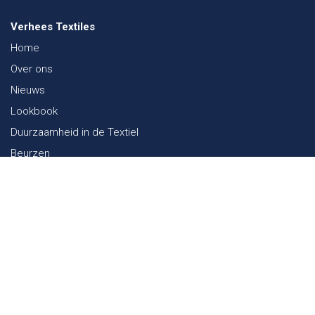
Verhees Textiles
Home
Over ons
Nieuws
Lookbook
Duurzaamheid in de Textiel
Beurzen
Werken bij
Contact
Webshop
FAQ
Sitemap
Contact
Paalgravenlaan 10