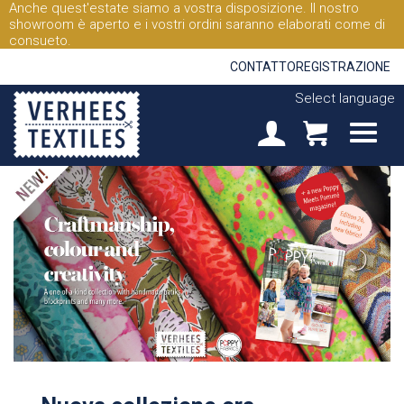
Anche quest'estate siamo a vostra disposizione. Il nostro
showroom è aperto e i vostri ordini saranno elaborati come di
consueto.
CONTATTO
REGISTRAZIONE
Select language