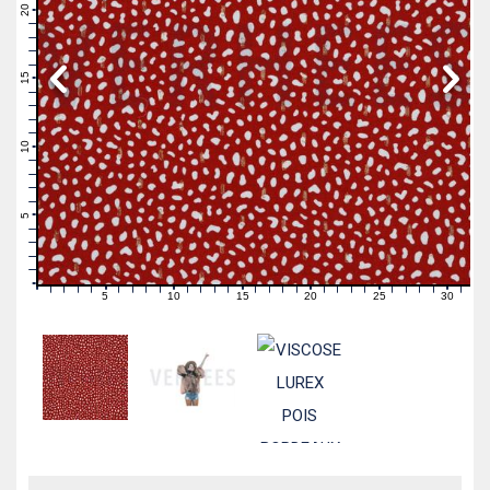
21
20
19
18
17
16
15
14
13
12
11
10
9
8
7
6
5
4
3
2
1
0
5
10
15
20
25
30
0
1
2
3
4
6
7
8
9
11
12
13
14
16
17
18
19
21
22
23
24
26
27
28
29
31