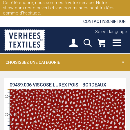
Cet été encore, nous sommes à votre service. Notre
showroom reste ouvert et vos commandes sont traitées
comme d'habitude.
CONTACT
INSCRIPTION
Select language
CHOISISSEZ UNE CATÉGORIE
09439.006
VISCOSE LUREX POIS - BORDEAUX
31
30
29
28
27
26
25
24
23
22