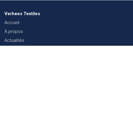
Verhees Textiles
Accueil
À propos
Actualités
Lookbook mode
Durabilité dans le Textile
Événements
Contact
Webshop
FAQ
Sitemap
Contact
Paalgravenlaan 10