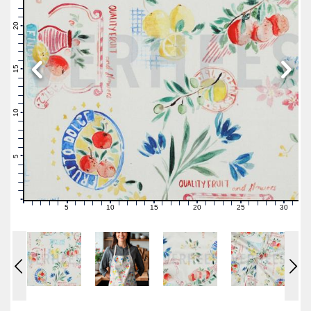
23
22
21
20
19
18
17
16
15
14
13
12
11
10
9
8
7
6
5
4
3
2
1
0
5
10
15
20
25
30
0
1
2
3
4
6
7
8
9
11
12
13
14
16
17
18
19
21
22
23
24
26
27
28
29
31