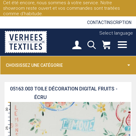
Cet été encore, nous sommes à votre service. Notre
showroom reste ouvert et vos commandes sont traitées
comme d'habitude.
CONTACT
INSCRIPTION
Select language
CHOISISSEZ UNE CATÉGORIE
05163.003
TOILE DÉCORATION DIGITAL FRUITS -
ÉCRU
31
30
29
28
27
26
25
24