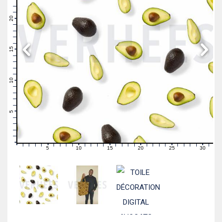
23
22
21
20
19
18
17
16
15
14
13
12
11
10
9
8
7
6
5
4
3
2
1
0
5
10
15
20
25
30
0
1
2
3
4
6
7
8
9
11
12
13
14
16
17
18
19
21
22
23
24
26
27
28
29
31