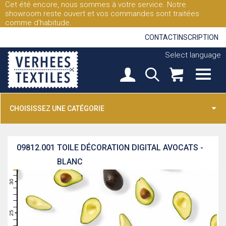
Cet été encore, nous sommes à votre service. Notre
showroom reste ouvert et vos commandes sont traitées
comme d'habitude.
CONTACT
INSCRIPTION
Select language
CHOISISSEZ UNE CATÉGORIE
09812.001
TOILE DÉCORATION DIGITAL AVOCATS -
BLANC
31
30
29
28
27
26
25
24