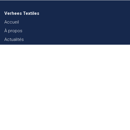
Verhees Textiles
Accueil
À propos
Actualités
Lookbook mode
Durabilité dans le Textile
Événements
Contact
Webshop
FAQ
Sitemap
Contact
Paalgravenlaan 10