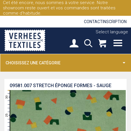
Cet été encore, nous sommes à votre service. Notre
showroom reste ouvert et vos commandes sont traitées
comme d'habitude.
CONTACT
INSCRIPTION
Select language
CHOISISSEZ UNE CATÉGORIE
09581.007
STRETCH ÉPONGE FORMES - SAUGE
31
30
29
28
27
26
25
24
23
22