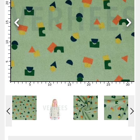
21
20
19
18
17
16
15
14
13
12
11
10
9
8
7
6
5
4
3
2
1
0
5
10
15
20
25
30
0
1
2
3
4
6
7
8
9
11
12
13
14
16
17
18
19
21
22
23
24
26
27
28
29
31