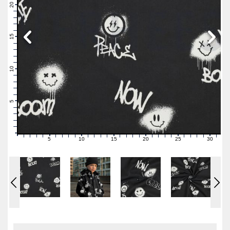
21
20
19
18
17
16
15
14
13
12
11
10
9
8
7
6
5
4
3
2
1
0
5
10
15
20
25
30
0
1
2
3
4
6
7
8
9
11
12
13
14
16
17
18
19
21
22
23
24
26
27
28
29
31