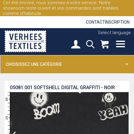
Cet été encore, nous sommes à votre service. Notre
showroom reste ouvert et vos commandes sont traitées
comme d'habitude.
CONTACT
INSCRIPTION
Select language
CHOISISSEZ UNE CATÉGORIE
05081.001
SOFTSHELL DIGITAL GRAFFITI - NOIR
31
30
29
28
27
26
25
24
23
22