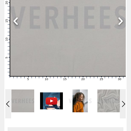
21
20
19
18
17
16
15
14
13
12
11
10
9
8
7
6
5
4
3
2
1
0
5
10
15
20
25
30
0
1
2
3
4
6
7
8
9
11
12
13
14
16
17
18
19
21
22
23
24
26
27
28
29
31