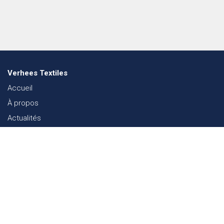
Verhees Textiles
Accueil
À propos
Actualités
Lookbook mode
Durabilité dans le Textile
Événements
Contact
Webshop
FAQ
Sitemap