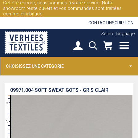
Cet été encore, nous sommes à votre service. Notre
showroom reste ouvert et vos commandes sont traitées
comme d'habitude.
CONTACT
INSCRIPTION
Select language
CHOISISSEZ UNE CATÉGORIE
09971.004
SOFT SWEAT GOTS - GRIS CLAIR
31
30
29
28
27
26
25
24
23
22