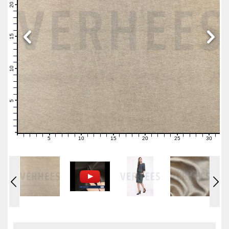
21
20
19
18
17
16
15
14
13
12
11
10
9
8
7
6
5
4
3
2
1
0
5
10
15
20
25
30
0
1
2
3
4
6
7
8
9
11
12
13
14
16
17
18
19
21
22
23
24
26
27
28
29
31