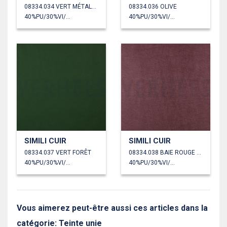
08334.034 VERT MÉTALLISÉ
08334.036 OLIVE
40%PU/30%VI/30%PL
40%PU/30%VI/30%PL
SIMILI CUIR
SIMILI CUIR
08334.037 VERT FORÊT
08334.038 BAIE ROUGE MÉTALLISÉ
40%PU/30%VI/30%PL
40%PU/30%VI/30%PL
Vous aimerez peut-être aussi ces articles dans la
catégorie: Teinte unie