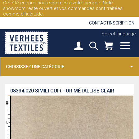
Cet été encore, nous sommes à votre service. Notre
showroom reste ouvert et vos commandes sont traitées
comme d'habitude.
CONTACT
INSCRIPTION
Select language
CHOISISSEZ UNE CATÉGORIE
08334.020
SIMILI CUIR - OR MÉTALLISÉ CLAIR
31
30
29
28
27
26
25
24
23
22