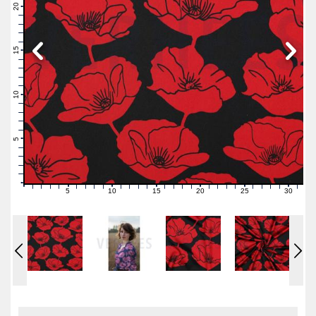
21
20
19
18
17
16
15
14
13
12
11
10
9
8
7
6
5
4
3
2
1
0
5
10
15
20
25
30
0
1
2
3
4
6
7
8
9
11
12
13
14
16
17
18
19
21
22
23
24
26
27
28
29
31