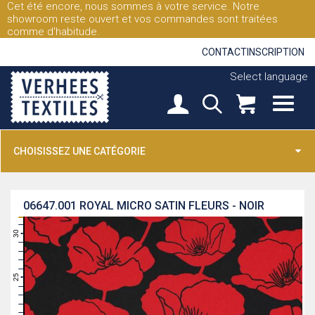
Cet été encore, nous sommes à votre service. Notre
showroom reste ouvert et vos commandes sont traitées
comme d'habitude.
CONTACT
INSCRIPTION
Select language
CHOISISSEZ UNE CATÉGORIE
06647.001
ROYAL MICRO SATIN FLEURS - NOIR
31
30
29
28
27
26
25
24
23
22