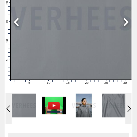
21
20
19
18
17
16
15
14
13
12
11
10
9
8
7
6
5
4
3
2
1
0
5
10
15
20
25
30
0
1
2
3
4
6
7
8
9
11
12
13
14
16
17
18
19
21
22
23
24
26
27
28
29
31