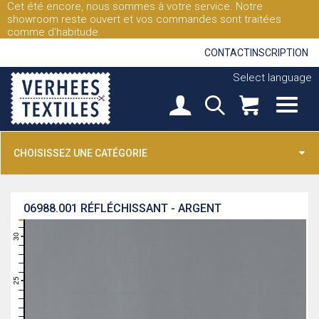
Cet été encore, nous sommes à votre service. Notre
showroom reste ouvert et vos commandes sont traitées
comme d'habitude.
CONTACT
INSCRIPTION
Select language
CHOISISSEZ UNE CATÉGORIE
06988.001
RÉFLÉCHISSANT - ARGENT
31
30
29
28
27
26
25
24
23
22