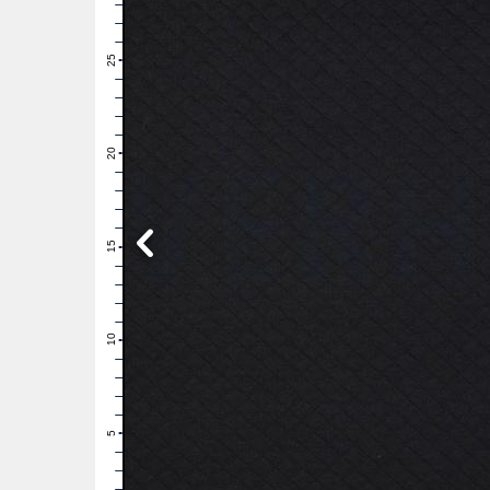
28
27
26
25
24
23
22
21
20
19
18
17
16
15
14
13
12
11
10
9
8
7
6
5
4
3
2