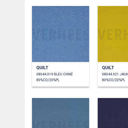
QUILT
QUILT
08044.019 BLEU CHINÉ
08044.021 JAU
80%CO/20%PL
80%CO/20%PL