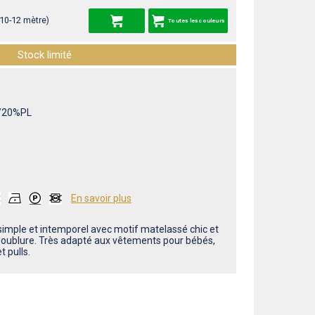
 10-12 mètre)
Toutes les couleurs
Stock limité
/20%PL
En savoir plus
simple et intemporel avec motif matelassé chic et
doublure. Très adapté aux vêtements pour bébés,
t pulls.