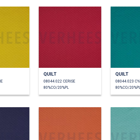
QUILT
QUILT
NE
08044.022 CERISE
08044.023 C
80%CO/20%PL
80%CO/20%P