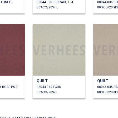
T FONCÉ
08044.035 TERRACOTTA
08044.036 RO
80%CO/20%PL
80%CO/20%P
QUILT
QUILT
X ROSÉ PÂLE
08044.044 ÉCRU
08044.045 SA
80%CO/20%PL
80%CO/20%P