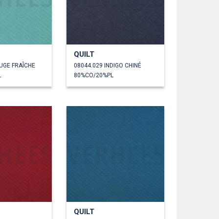
QUILT
UGE FRAÎCHE
08044.029 INDIGO CHINÉ
L
80%CO/20%PL
QUILT