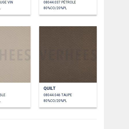
UGE VIN
08044.037 PÉTROLE
L
80%CO/20%PL
QUILT
BLE
08044.046 TAUPE
L
80%CO/20%PL