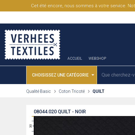
Cet été encore, nous sommes à votre service. Not
ACCUEIL
WEBSHOP
CHOISISSEZ UNE CATÉGORIE
Qualité Basic
Coton Tricoté
QUILT
08044.020
QUILT - NOIR
31
30
29