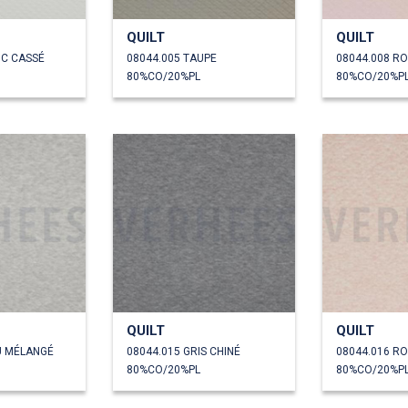
QUILT
QUILT
NC CASSÉ
08044.005 TAUPE
08044.008 R
80%CO/20%PL
80%CO/20%P
QUILT
QUILT
U MÉLANGÉ
08044.015 GRIS CHINÉ
80%CO/20%PL
80%CO/20%P