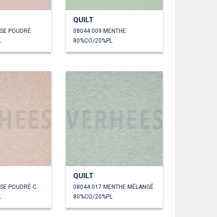
QUILT
OSE POUDRÉ
08044.009 MENTHE
L
80%CO/20%PL
QUILT
08044.016 ROSE POUDRÉ CHINÉ
08044.017 MENTHE MÉLANGÉ
L
80%CO/20%PL