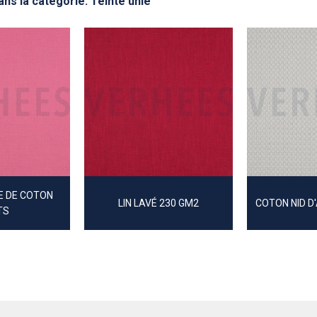
ns la catégorie: Teinte unie
E DE COTON
LIN LAVÉ 230 GM2
COTON NID D
TS