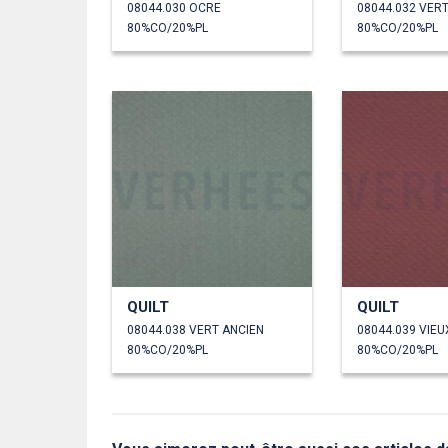
08044.030 OCRE
08044.032 VER
80%CO/20%PL
80%CO/20%PL
QUILT
QUILT
08044.038 VERT ANCIEN
08044.039 VIEU
80%CO/20%PL
80%CO/20%PL