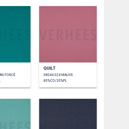
QUILT
YAN FONCÉ
08044.024 MAUVE
L
80%CO/20%PL