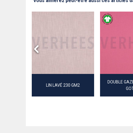
Vous aimerez peut-être aussi ces articles da
RY GOTS
DOUBLE GAZ
LIN LAVÉ 230 GM2
GO