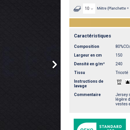
Mètre (Planchette =
Caractéristiques
Composition
80%CO
Largeur en cm
150
Densité en g/m²
240
Tissu
Tricoté
Instructions de
lavage
Commentaire
Jersey 
légère 
vestes e