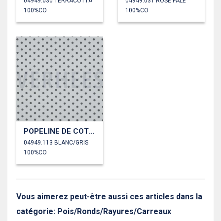
04949.030 TERRACOTTA
04949.031 ROSÉ PÂLE
100%CO
100%CO
POPELINE DE COTON POINTS
04949.113 BLANC/GRIS
100%CO
Vous aimerez peut-être aussi ces articles dans la
catégorie: Pois/Ronds/Rayures/Carreaux