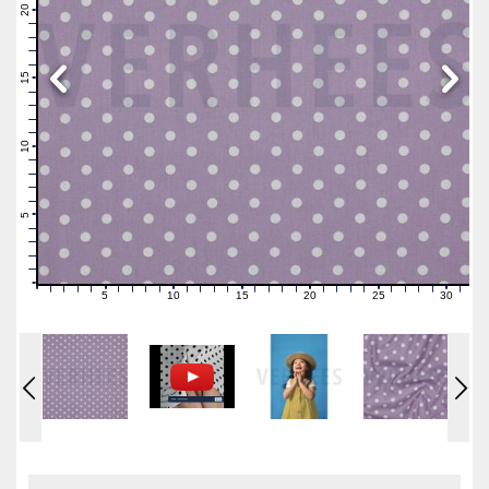
21
20
19
18
17
16
15
14
13
12
11
10
9
8
7
6
5
4
3
2
1
0
5
10
15
20
25
30
0
1
2
3
4
6
7
8
9
11
12
13
14
16
17
18
19
21
22
23
24
26
27
28
29
31