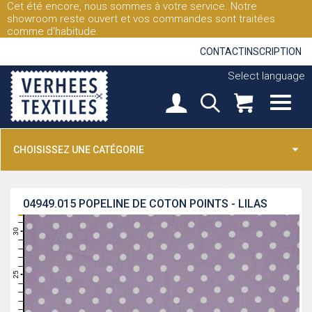
Cet été encore, nous sommes à votre service. Notre
showroom reste ouvert et vos commandes sont traitées
comme d'habitude.
CONTACT
INSCRIPTION
Select language
CHOISISSEZ UNE CATÉGORIE
04949.015
POPELINE DE COTON POINTS - LILAS
31
30
29
28
27
26
25
24
23
22