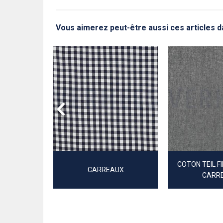
Vous aimerez peut-être aussi ces articles 
 ET FIL
ES
COTON TEIL F
CARREAUX
CARR