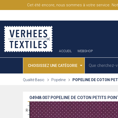
Cet été encore, nous sommes à votre service. Not
ACCUEIL
WEBSHOP
CHOISISSEZ UNE CATÉGORIE
Qualité Basic
Popeline
POPELINE DE COTON PET
04948.007
POPELINE DE COTON PETITS POINT
31
30
29