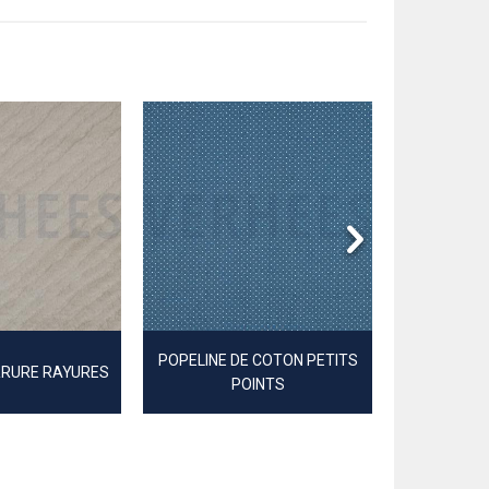
POPELINE DE COTON PETITS
COTON TEI
RRURE RAYURES
POINTS
CA