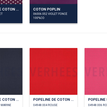
POPELINE DE COTON POINTS
COTON POPLIN
ET
06006.052 VIOLET FONCÉ
100%CO
POPELINE DE COTON PETITS POINTS
POPELINE DE COTON PETITS POINTS
U MARINE
04948.004 ROUGE
04948.006 R