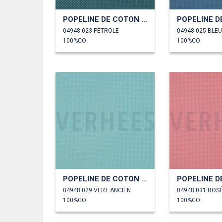
POPELINE DE COTON PETITS POINTS
04948.023 PÉTROLE
04948.025 BLEU
100%CO
100%CO
POPELINE DE COTON PETITS POINTS
04948.029 VERT ANCIEN
04948.031 ROSÉ
100%CO
100%CO