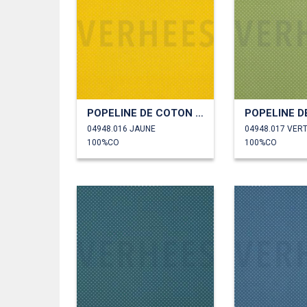
POPELINE DE COTON PETITS POINTS
04948.016 JAUNE
04948.017 VER
100%CO
100%CO