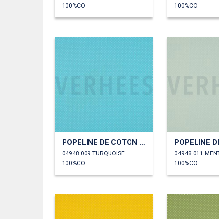
100%CO
100%CO
POPELINE DE COTON PETITS POINTS
04948.009 TURQUOISE
04948.011 MEN
100%CO
100%CO