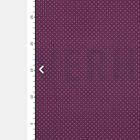
28
27
26
25
24
23
22
21
20
19
18
17
16
15
14
13
12
11
10
9
8
7
6
5
4
3
2