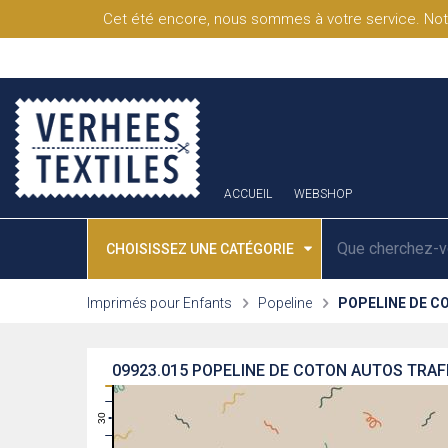
Cet été encore, nous sommes à votre service. Not
ACCUEIL
WEBSHOP
CHOISISSEZ UNE CATÉGORIE
Imprimés pour Enfants
Popeline
POPELINE DE C
09923.015
POPELINE DE COTON AUTOS TRAFI
31
30
29