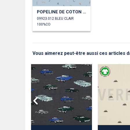
POPELINE DE COTON AUTOS TRAFIC
09923.012 BLEU CLAIR
100%CO
Vous aimerez peut-être aussi ces articles d
E VOITURES
RSE