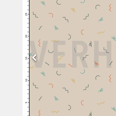
28
27
26
25
24
23
22
21
20
19
18
17
16
15
14
13
12
11
10
9
8
7
6
5
4
3
2