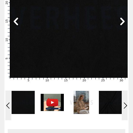
21
20
19
18
17
16
15
14
13
12
11
10
9
8
7
6
5
4
3
2
1
0
5
10
15
20
25
30
0
1
2
3
4
6
7
8
9
11
12
13
14
16
17
18
19
21
22
23
24
26
27
28
29
31