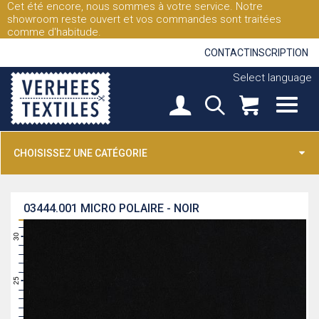
Cet été encore, nous sommes à votre service. Notre
showroom reste ouvert et vos commandes sont traitées
comme d'habitude.
CONTACT
INSCRIPTION
Select language
CHOISISSEZ UNE CATÉGORIE
03444.001
MICRO POLAIRE - NOIR
31
30
29
28
27
26
25
24
23
22