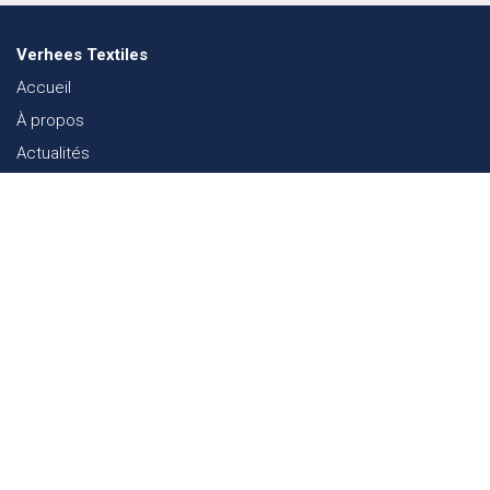
Verhees Textiles
Accueil
À propos
Actualités
Lookbook mode
Durabilité dans le Textile
Événements
Contact
Webshop
FAQ
Sitemap
Contact
Paalgravenlaan 10