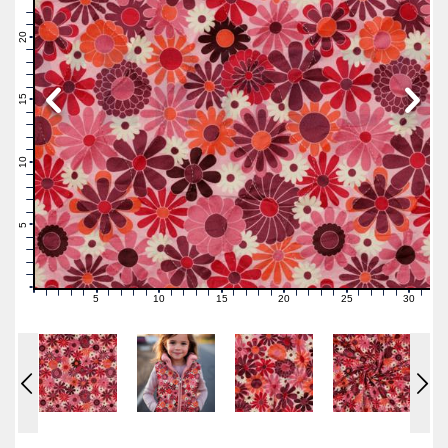
23
22
21
20
19
18
17
16
15
14
13
12
11
10
9
8
7
6
5
4
3
2
1
0
5
10
15
20
25
30
0
1
2
3
4
6
7
8
9
11
12
13
14
16
17
18
19
21
22
23
24
26
27
28
29
31