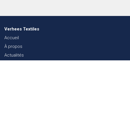
Verhees Textiles
Accueil
À propos
Actualités
Lookbook mode
Durabilité dans le Textile
Événements
Contact
Webshop
FAQ
Sitemap