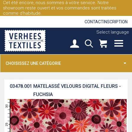
Cet été encore, nous sommes à votre service. Notre
showroom reste ouvert et vos commandes sont traitées
comme d'habitude.
CONTACT
INSCRIPTION
Select language
CHOISISSEZ UNE CATÉGORIE
03478.001
MATELASSÉ VELOURS DIGITAL FLEURS -
FUCHSIA
31
30
29
28
27
26
25
24